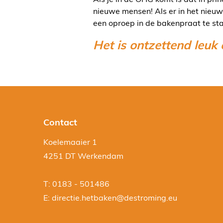
nieuwe mensen! Als er in het nieuw
een oproep in de bakenpraat te st
Het is ontzettend leuk
Contact
Koelemaaier 1
4251 DT Werkendam
T: 0183 - 501486
E:
directie.hetbaken@destroming.eu