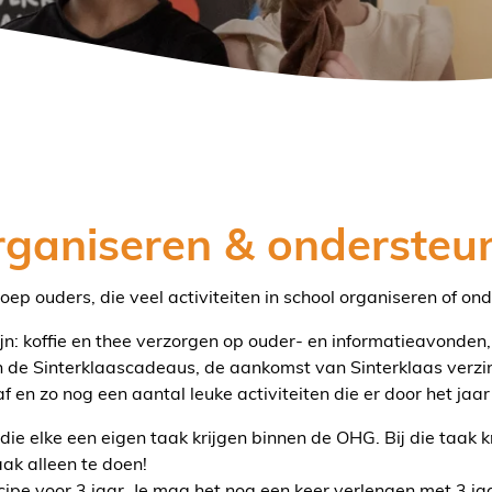
organiseren & ondersteu
ep ouders, die veel activiteiten in school organiseren of on
n: koffie en thee verzorgen op ouder- en informatieavonden,
van de Sinterklaascadeaus, de aankomst van Sinterklaas verz
f en zo nog een aantal leuke activiteiten die er door het jaar
e elke een eigen taak krijgen binnen de OHG. Bij die taak kr
ak alleen te doen!
ncipe voor 3 jaar. Je mag het nog een keer verlengen met 3 ja