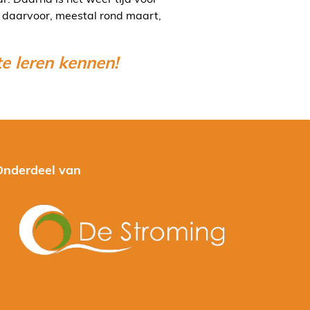
r daarvoor, meestal rond maart,
e leren kennen!
Onderdeel van