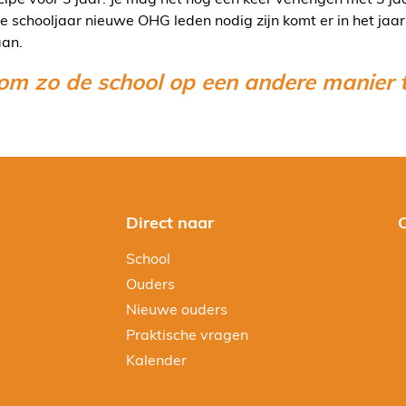
e schooljaar nieuwe OHG leden nodig zijn komt er in het jaa
aan.
 om zo de school op een andere manier t
Direct naar
School
Ouders
Nieuwe ouders
Praktische vragen
Kalender