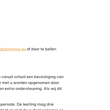
destroming.eu
of door te bellen
 u vanuit school een bevestiging van
ntact met u worden opgenomen door
an extra ondersteuning. Als wij dit
speriode. De leerling mag drie
tact op met de ouder/verzorger. U