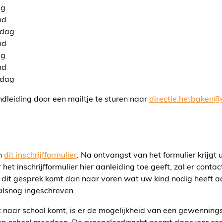
ag
nd
ddag
nd
ag
nd
ddag
dleiding door een mailtje te sturen naar
directie.hetbaken@
an
dit inschrijfformulier
. Na ontvangst van het formulier krijgt
 het inschrijfformulier hier aanleiding toe geeft, zal er co
In dit gesprek komt dan naar voren wat uw kind nodig heeft a
alsnog ingeschreven.
st naar school komt, is er de mogelijkheid van een gewenning
 op school meedoen. De groepsleerkracht neemt daarvoor con