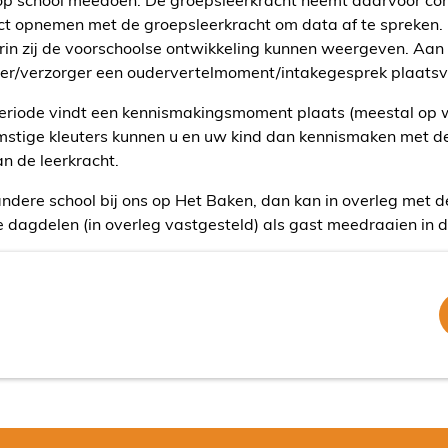
ct opnemen met de groepsleerkracht om data af te spreken. O
rin zij de voorschoolse ontwikkeling kunnen weergeven. Aan 
der/verzorger een oudervertelmoment/intakegesprek plaatsv
riode vindt een kennismakingsmoment plaats (meestal o
stige kleuters kunnen u en uw kind dan kennismaken met de 
an de leerkracht.
ndere school bij ons op Het Baken, dan kan in overleg met d
e dagdelen (in overleg vastgesteld) als gast meedraaien in 