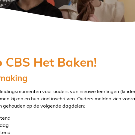
p CBS Het Baken!
smaking
leidingsmomenten voor ouders van nieuwe leerlingen (kinder
en kijken en hun kind inschrijven. Ouders melden zich vooraf 
en gehouden op de volgende dagdelen:
htend
ddag
htend