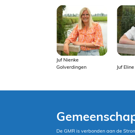
Juf Nienke
Golverdingen
Juf Elin
Gemeenschap
De GMR is verbonden aan de Stromi