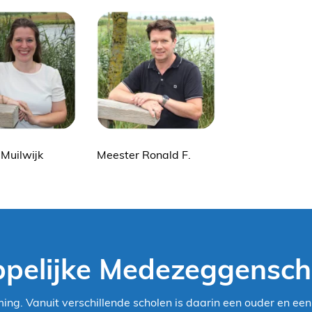
e Muilwijk
Meester Ronald F.
pelijke Medezeggensc
ng. Vanuit verschillende scholen is daarin een ouder en ee