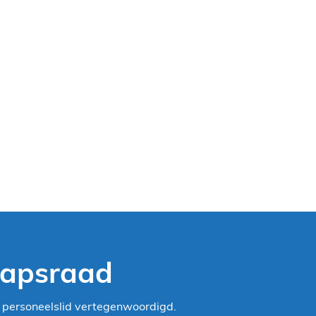
hapsraad
n personeelslid vertegenwoordigd.